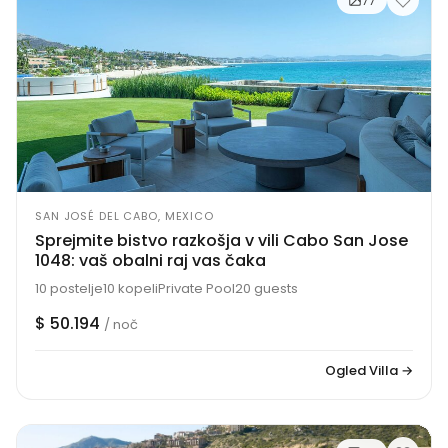
77
SAN JOSÉ DEL CABO, MEXICO
Sprejmite bistvo razkošja v vili Cabo San Jose
1048: vaš obalni raj vas čaka
10 postelje
10 kopeli
Private Pool
20 guests
$ 50.194
/ noč
Ogled Villa →