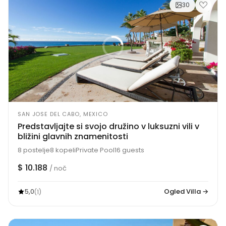
30
SAN JOSE DEL CABO, MEXICO
Predstavljajte si svojo družino v luksuzni vili v
bližini glavnih znamenitosti
8 postelje
8 kopeli
Private Pool
16 guests
$ 10.188
/ noč
5,0
Ogled Villa →
(1)