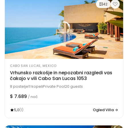
42
CABO SAN LUCAS, MEXICO
Vrhunsko razkošje in nepozabni razgledi vas
čakajo v vili Cabo San Lucas 1053
8 postelje
11 kopeli
Private Pool
20 guests
$ 7.689
/ noč
5,0
Ogled Villa →
(1)