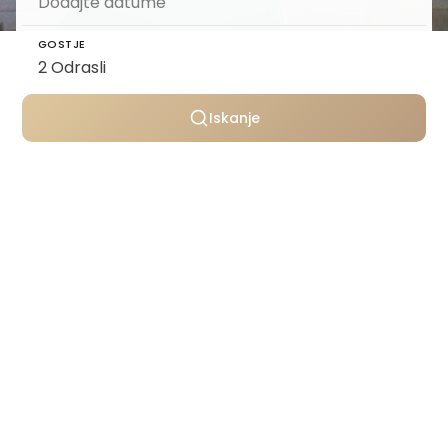
GOSTJE
Iskanje
Osebno izbrane vile
Transparentno oblikovanje cen
Podpora skozi celotno bivanje