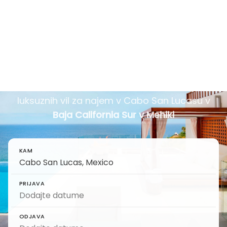
San Lucasu, skrbno
izbrane za vaš način
potovanja
Od posestev ob plaži do klifov Pedregal,
raziščite našo skrbno izbrano kolekcijo
luksuznih vil za najem v Cabo San Lucasu v
Baja California Sur v Mehiki
KAM
PRIJAVA
ODJAVA