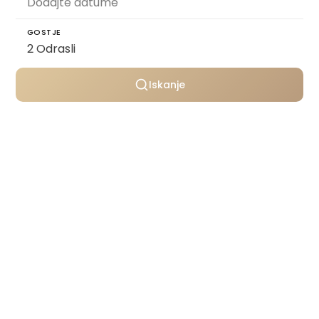
GOSTJE
Iskanje
Osebno izbrane vile
Transparentno oblikovanje cen
Podpora skozi celotno bivanje