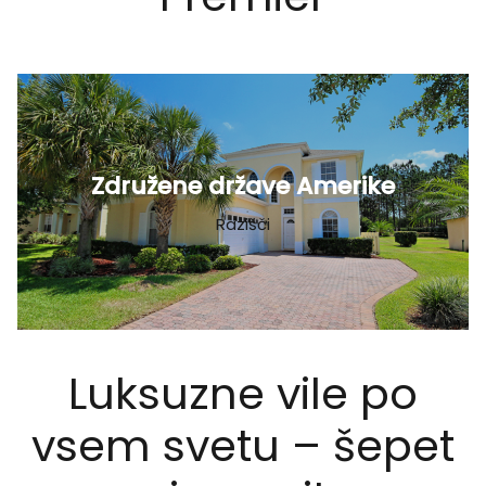
Združene države Amerike
Razišči
Luksuzne vile po
vsem svetu – šepet