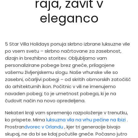
raja, zavit v
eleganco
5 Star Villa Holidays ponuja skrbno izbrane luksuzne vile
po vsem svetu – skrbno načrtovane za zasebnost,
dizajn in brezhibno storitev. Obljubljamo vam
personalizirane pobege brez gneče, prilagojene
vašemu življenjskemu slogu. Naše vrhunske vile so
zasebni, očarljivi pobegi – od skritih obmorskih zatočišč
do arhitekturnih ikon. Počitnic v vili ne imenujemo
navaden pobeg; to je umetnost pobega, ki je na
čudovit način na novo opredeljena.
Nekateri kraji vam spremenijo razpoloženje v trenutku,
ko prispete. Mirna
luksuzna vila na vrhu pečine na Ibizi
.
Prostran
dvorec v Orlandu
, kjer tri generacije bivajo
skupaj, ne da bi se kdaj počutile gneče. Počasno jutro