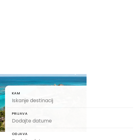
Poiščite svojo
popolno
luksuzno vilo
Izbirajte med več kot 10.000 skrbno izbranimi
luksuznimi vilami za najem po vsem svetu
KAM
PRIJAVA
ODJAVA