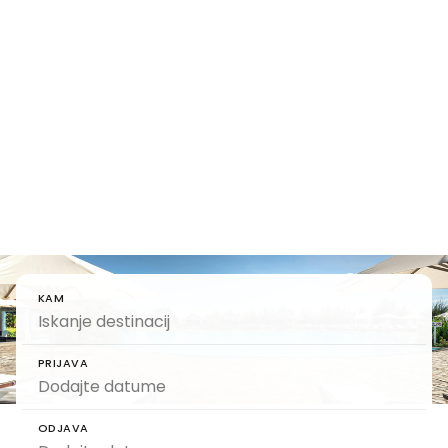
Najem
počitniških
stanovanj
Najem počitniških stanovanj – elegantne hiše s
popolno storitvijo
KAM
PRIJAVA
ODJAVA