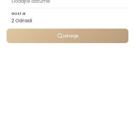
GOSTJE
Iskanje
Osebno izbrane vile
Transparentno oblikovanje cen
Podpora skozi celotno bivanje