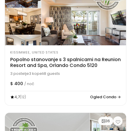
KISSIMMEE, UNITED STATES
Popolno stanovanje s 3 spalnicami na Reunion
Resort and Spa, Orlando Condo 5120
3 postelje
3 kopeli
8 guests
$ 400
/ noč
4,7
Ogled Condo →
(12)
36