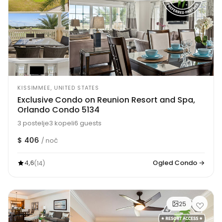
KISSIMMEE, UNITED STATES
Exclusive Condo on Reunion Resort and Spa,
Orlando Condo 5134
3 postelje
3 kopeli
6 guests
$ 406
/ noč
4,6
Ogled Condo →
(14)
25