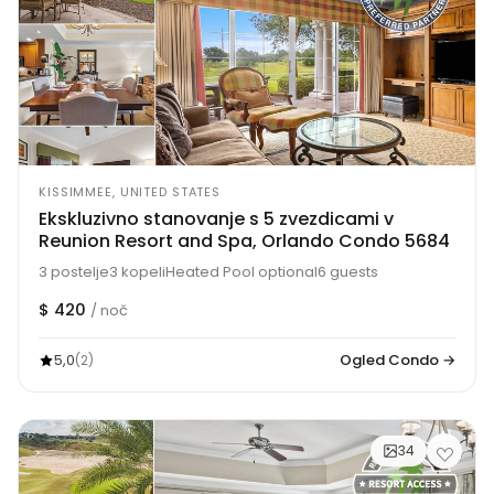
KISSIMMEE, UNITED STATES
Ekskluzivno stanovanje s 5 zvezdicami v
Reunion Resort and Spa, Orlando Condo 5684
3 postelje
3 kopeli
Heated Pool optional
6 guests
$ 420
/ noč
5,0
Ogled Condo →
(2)
34