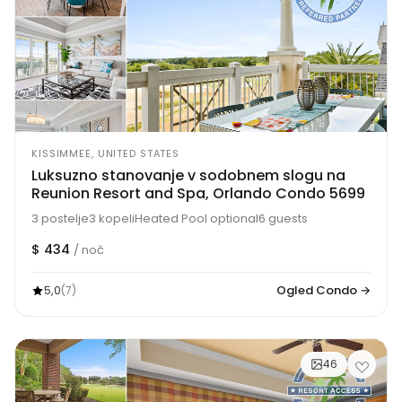
KISSIMMEE, UNITED STATES
Luksuzno stanovanje v sodobnem slogu na
Reunion Resort and Spa, Orlando Condo 5699
3 postelje
3 kopeli
Heated Pool optional
6 guests
$ 434
/ noč
5,0
Ogled Condo →
(7)
46