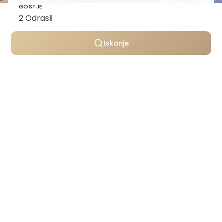
GOSTJE
Iskanje
Osebno izbrane vile
Transparentno oblikovanje cen
Podpora skozi celotno bivanje