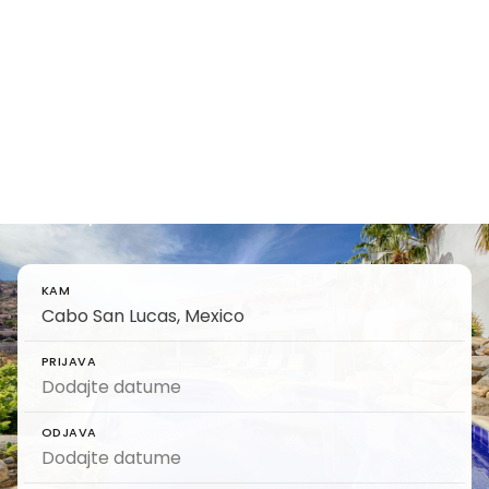
7 najboljših letovišč v
Cabo San Lucasu -
dokončni potovalni vodnik
Poiščite in rezervirajte luksuzna 7 najboljših
letovišč v Cabo San Lucasu - Definitiven
potovalni vodnik na 5 zvezdicah
KAM
PRIJAVA
ODJAVA