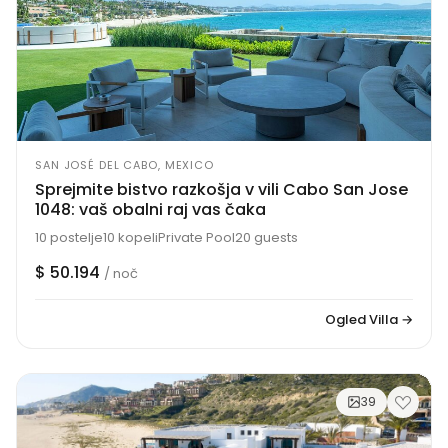
SAN JOSÉ DEL CABO, MEXICO
Sprejmite bistvo razkošja v vili Cabo San Jose
1048: vaš obalni raj vas čaka
10 postelje
10 kopeli
Private Pool
20 guests
$ 50.194
/ noč
Ogled Villa →
39