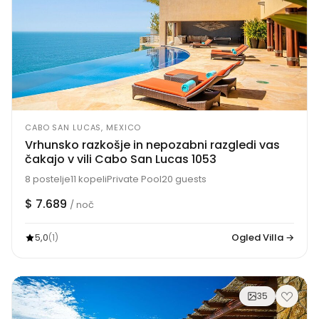
CABO SAN LUCAS, MEXICO
Vrhunsko razkošje in nepozabni razgledi vas
čakajo v vili Cabo San Lucas 1053
8 postelje
11 kopeli
Private Pool
20 guests
$ 7.689
/ noč
5,0
Ogled Villa →
(1)
35