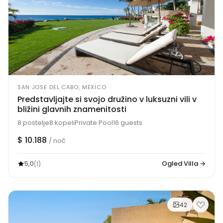
SAN JOSE DEL CABO, MEXICO
Predstavljajte si svojo družino v luksuzni vili v
bližini glavnih znamenitosti
8 postelje
8 kopeli
Private Pool
16 guests
$ 10.188
/ noč
5,0
Ogled Villa →
(1)
42