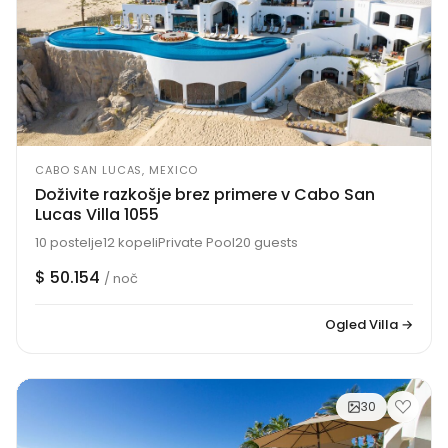
CABO SAN LUCAS, MEXICO
Doživite razkošje brez primere v Cabo San
Lucas Villa 1055
10 postelje
12 kopeli
Private Pool
20 guests
$ 50.154
/ noč
Ogled Villa →
30