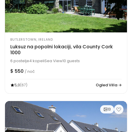
BUTLERSTOWN, IRELAND
Luksuz na popolni lokaciji, vila County Cork
1000
6 postelje
4 kopeli
Sea View
10 guests
$ 550
/ noč
5,0
Ogled Villa →
(67)
13