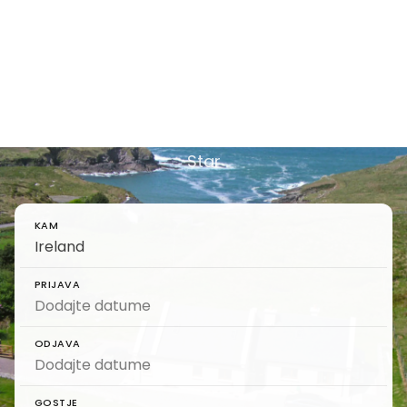
Počitniške hiše Irska -
Popoln potovalni vodnik
Poiščite in rezervirajte luksuzne počitniške hiše
na Irskem - najboljši potovalni vodnik na 5
Star
KAM
PRIJAVA
ODJAVA
GOSTJE