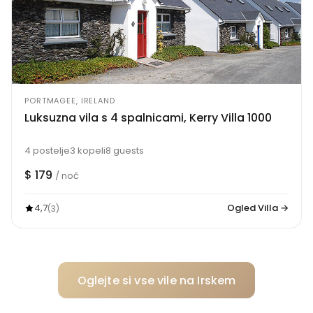
PORTMAGEE, IRELAND
Luksuzna vila s 4 spalnicami, Kerry Villa 1000
4 postelje
3 kopeli
8 guests
$ 179
/ noč
4,7
Ogled Villa →
(3)
Oglejte si vse vile na Irskem