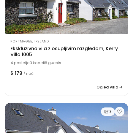
PORTMAGEE, IRELAND
Ekskluzivna vila z osupljivim razgledom, Kerry
Villa 1005
4 postelje
3 kopeli
8 guests
$ 179
/ noč
Ogled Villa →
13