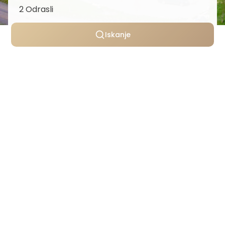
Iskanje
Osebno izbrane vile
Transparentno oblikovanje cen
Podpora skozi celotno bivanje