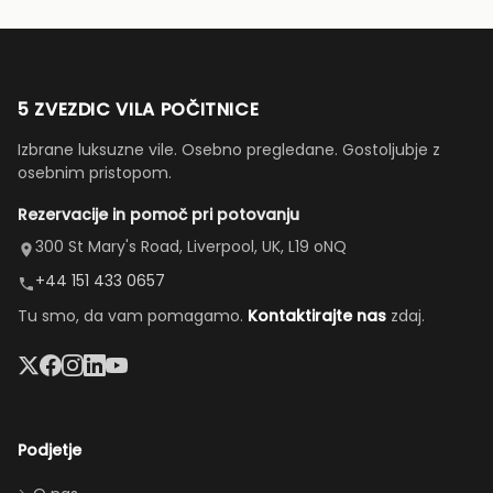
sta bila
vozilo.”
dostop do
lep
bazena —
dodatek.
popolno za
Hvala za
druženje (in
5 ZVEZDIC VILA POČITNICE
vse,
prigrizke med
Izbrane luksuzne vile. Osebno pregledane. Gostoljubje z
zagotovo
obiski parkov).
osebnim pristopom.
se še
Vnukinja je bila
Rezervacije in pomoč pri potovanju
vrnemo
navdušena nad
:)”
sobo v Moana
300 St Mary's Road, Liverpool, UK, L19 oNQ
temi, soba Star
+44 151 433 0657
Wars pa je
Tu smo, da vam pomagamo.
Kontaktirajte nas
zdaj.
navdušila tudi
odrasle! Z
dvema king
apartmajema
(eden zgoraj,
Podjetje
eden spodaj),
queen posteljo,