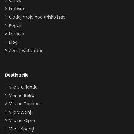
O nas
dvema
Franšiza
paroma ležišč
Oddaj mojo počitniško hišo
in celo
Pogoji
raztegljivim
Mnenja
kavčem hiša
Blog
zlahka in
Zemljevid strani
udobno
sprejme 10–12
oseb. Imeli
smo popolno
Destinacije
ravnovesje
Vile v Orlandu
med
Vile na Baliju
druženjem in
Vile na Tajskem
zasebnostjo.
Dodatki, ki so
Vile v Alanji
obisk še
Vile na Cipru
izboljšali: -
Vile v Španiji