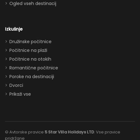
parkirišče pred
Ogled vseh destinacij
hišo (zelo
priročno!) -
kuhinja dobro
Izkušnje
založena s
posodo,
Družinske počitnice
loncem in
Počitnice na plaži
priborom -
Počitnice na otokih
veliko
Romantične počitnice
televizorjev s
Poroke na destinaciji
kablom in
Dvorci
pametnimi
možnostmi -
Prikaži vse
hladna
klimatska
naprava
(rešitelj po
© Avtorske pravice
5 ​​Star Villa Holidays LTD
. Vse pravice
floridskem
pridržane