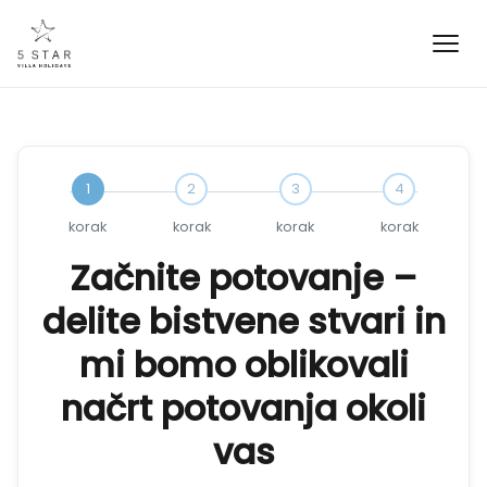
1
2
3
4
korak
korak
korak
korak
Začnite potovanje –
delite bistvene stvari in
mi bomo oblikovali
načrt potovanja okoli
vas