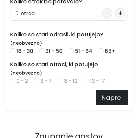
Koliko otrok bo potovalo?
-
+
otroci
Koliko so stari odrasli, ki potujejo?
(neobvezno)
18 - 30
31 - 50
51 - 64
65+
Koliko so stari otroci, ki potujejo
(neobvezno)
0 - 2
3 - 7
8 - 12
13 - 17
Naprej
Zaupanje gostov