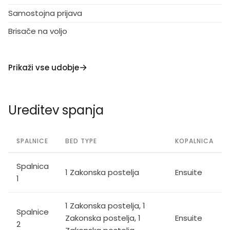
10 km, jahanje 10 km.
Samostojna prijava
Brisače na voljo
Prikaži vse udobje
Ureditev spanja
SPALNICE
BED TYPE
KOPALNICA
Spalnica
1 Zakonska postelja
Ensuite
1
1 Zakonska postelja, 1
Spalnice
Zakonska postelja, 1
Ensuite
2