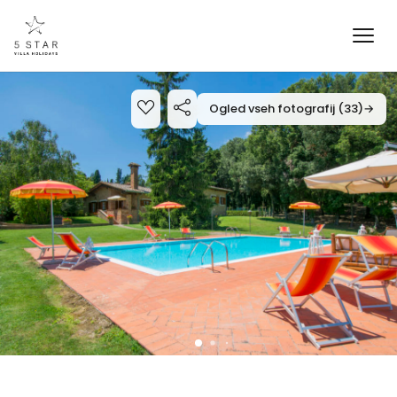
Ogled vseh fotografij (33)
→