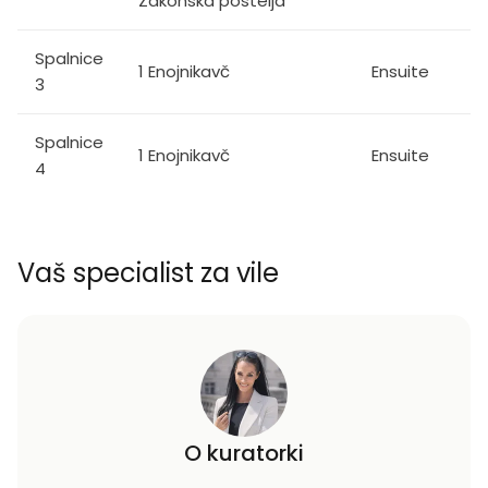
Zakonska postelja
Spalnice
1 Enojnikavč
Ensuite
3
Spalnice
1 Enojnikavč
Ensuite
4
Vaš specialist za vile
O kuratorki