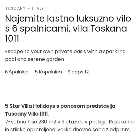
TUSCANY — ITALY
Najemite lastno luksuzno vilo
s 6 spalnicami, vila Toskana
1011
Escape to your own private oasis with a sparkling
pool and serene garden
6 Spalnice
·
5 Kopalnica
·
Sleeps 12
5 Star Villa Holidays s ponosom predstavlja
Tuscany Villa 1011.
7-sobna hiša 230 m2 v 3 etažah, v pritličju. Rustikalno
in stilsko opremljena: velika dnevna soba z odprtim
kaminom, SAT TV, CD predvajalnikom in hi-fi