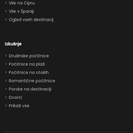
paroma ležišč
Vile na Cipru
in celo
Vile v Španiji
raztegljivim
Ogled vseh destinacij
kavčem hiša
zlahka in
udobno
Izkušnje
sprejme 10–12
oseb. Imeli
Družinske počitnice
smo popolno
Počitnice na plaži
ravnovesje
Počitnice na otokih
med
Romantične počitnice
druženjem in
Poroke na destinaciji
zasebnostjo.
Dvorci
Dodatki, ki so
Prikaži vse
obisk še
izboljšali: -
parkirišče pred
hišo (zelo