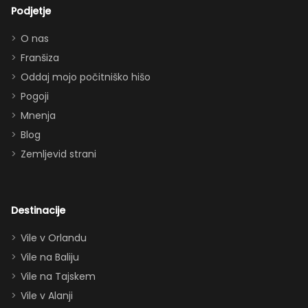
lep
bazena —
Podjetje
dodatek.
popolno za
Hvala za
druženje (in
O nas
vse,
prigrizke med
Franšiza
zagotovo
obiski parkov).
Oddaj mojo počitniško hišo
se še
Vnukinja je bila
Pogoji
vrnemo
navdušena nad
Mnenja
:)”
sobo v Moana
Blog
temi, soba Star
Zemljevid strani
Wars pa je
navdušila tudi
odrasle! Z
dvema king
Destinacije
apartmajema
Vile v Orlandu
(eden zgoraj,
Vile na Baliju
eden spodaj),
Vile na Tajskem
queen posteljo,
dvema
Vile v Alanji