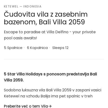
KETEWEL — INDONESIA
Čudovita vila z zasebnim
bazenom, Bali Villa 2059
Escape to paradise at Villa Delfino - your private
pool oasis awaits!
5 Spalnice
·
6 Kopalnica
·
Sleeps 12
5 Star Villa Holidays s ponosom predstavlja Bali
Villa 2059.
Sodobna luksuzna vila Bali Villa 2059 v zaspani vasici
Ketewel na vzhodu Balija ima pet spalnic v treh
nadstropjih z okni od tal do stropa, ki ponujajo
Preberite več o tem Vila