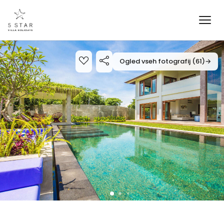
Ogled vseh fotografij (61)
→