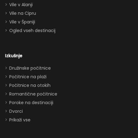
dvema
Vile v Alanji
paroma ležišč
Vile na Cipru
in celo
Vile v Španiji
raztegljivim
Ogled vseh destinacij
kavčem hiša
zlahka in
udobno
Izkušnje
sprejme 10–12
oseb. Imeli
Družinske počitnice
smo popolno
Počitnice na plaži
ravnovesje
Počitnice na otokih
med
Romantične počitnice
druženjem in
Poroke na destinaciji
zasebnostjo.
Dvorci
Dodatki, ki so
Prikaži vse
obisk še
izboljšali: -
parkirišče pred