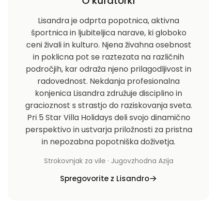
O kuratorki
Lisandra je odprta popotnica, aktivna
športnica in ljubiteljica narave, ki globoko
ceni živali in kulturo. Njena živahna osebnost
in poklicna pot se raztezata na različnih
področjih, kar odraža njeno prilagodljivost in
radovednost. Nekdanja profesionalna
konjenica Lisandra združuje disciplino in
gracioznost s strastjo do raziskovanja sveta.
Pri 5 Star Villa Holidays deli svojo dinamično
perspektivo in ustvarja priložnosti za pristna
in nepozabna popotniška doživetja.
Strokovnjak za vile · Jugovzhodna Azija
Spregovorite z Lisandro