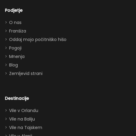
lep
bazena —
Podjetje
dodatek.
popolno za
Hvala za
druženje (in
O nas
vse,
prigrizke med
Franšiza
zagotovo
obiski parkov).
Oddaj mojo počitniško hišo
se še
Vnukinja je bila
Pogoji
vrnemo
navdušena nad
Mnenja
:)”
sobo v Moana
Blog
temi, soba Star
Zemljevid strani
Wars pa je
navdušila tudi
odrasle! Z
dvema king
Destinacije
apartmajema
Vile v Orlandu
(eden zgoraj,
Vile na Baliju
eden spodaj),
Vile na Tajskem
queen posteljo,