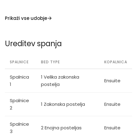
vzemite si le dopusta – ustvarite nepozabne
trenutke.
Prikaži vse udobje
Vračljiva varščina za primer škode in strošek
elektrike!
Ureditev spanja
500 evrov vračljive varščine za primer škode plačate
pred prihodom.
SPALNICE
BED TYPE
KOPALNICA
Odčitavanje števca bo vzeto na začetku in na koncu
vašega obdobja najema. Zaračunali vam bomo
Spalnica
1 Velika zakonska
električno energijo, porabljeno med vašim bivanjem,
Ensuite
1
postelja
ki jo bomo odšteli od vaše kavcije.
Spalnice
1 Zakonska postelja
Ensuite
2
Spalnice
2 Enojna posteljas
Ensuite
3