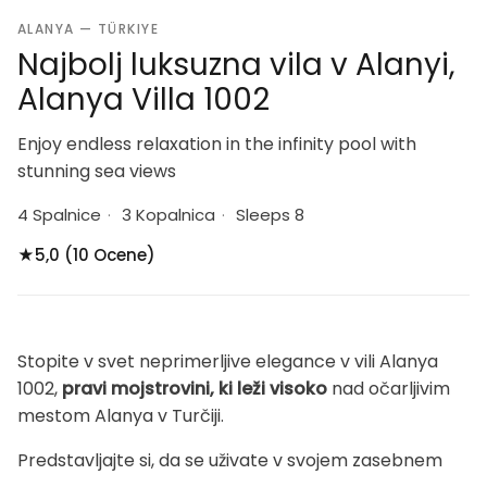
ALANYA — TÜRKIYE
Najbolj luksuzna vila v Alanyi,
Alanya Villa 1002
Enjoy endless relaxation in the infinity pool with
stunning sea views
4 Spalnice
·
3 Kopalnica
·
Sleeps 8
★
5,0 (10 Ocene)
Stopite v svet neprimerljive elegance v vili Alanya
1002,
pravi mojstrovini, ki leži visoko
nad očarljivim
mestom Alanya v Turčiji.
Predstavljajte si, da se uživate v svojem zasebnem