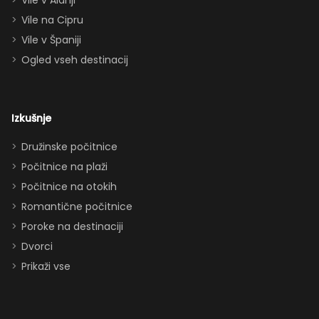
dvema
Vile v Alanji
paroma ležišč
Vile na Cipru
in celo
Vile v Španiji
raztegljivim
Ogled vseh destinacij
kavčem hiša
zlahka in
udobno
Izkušnje
sprejme 10–12
oseb. Imeli
Družinske počitnice
smo popolno
Počitnice na plaži
ravnovesje
Počitnice na otokih
med
Romantične počitnice
druženjem in
Poroke na destinaciji
zasebnostjo.
Dvorci
Dodatki, ki so
Prikaži vse
obisk še
izboljšali: -
parkirišče pred