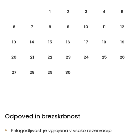
1
2
3
4
5
6
7
8
9
10
11
12
13
14
15
16
17
18
19
20
21
22
23
24
25
26
27
28
29
30
Odpoved in brezskrbnost
Prilagodljivost je vgrajena v vsako rezervacijo.