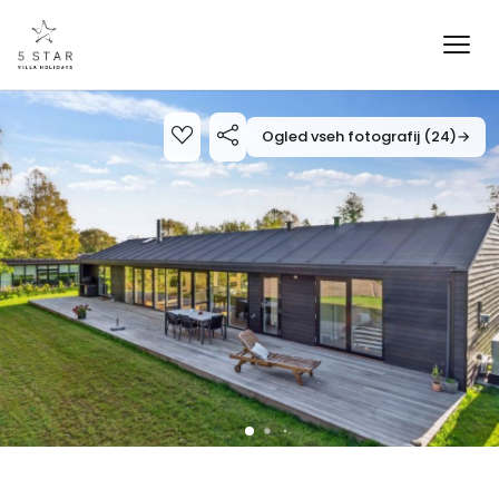
Ogled vseh fotografij (24)
→