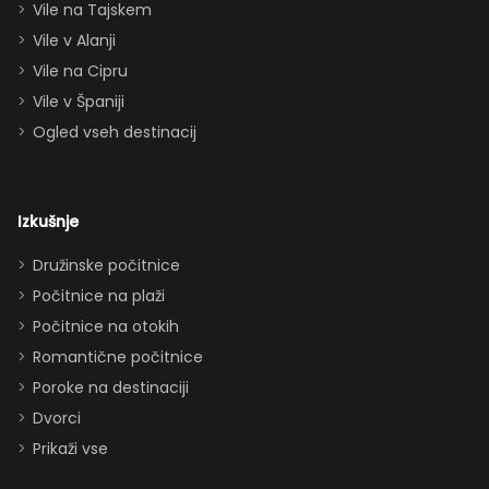
Vile na Tajskem
queen posteljo,
dvema
Vile v Alanji
paroma ležišč
Vile na Cipru
in celo
Vile v Španiji
raztegljivim
Ogled vseh destinacij
kavčem hiša
zlahka in
udobno
Izkušnje
sprejme 10–12
oseb. Imeli
Družinske počitnice
smo popolno
Počitnice na plaži
ravnovesje
Počitnice na otokih
med
Romantične počitnice
druženjem in
Poroke na destinaciji
zasebnostjo.
Dvorci
Dodatki, ki so
Prikaži vse
obisk še
izboljšali: -