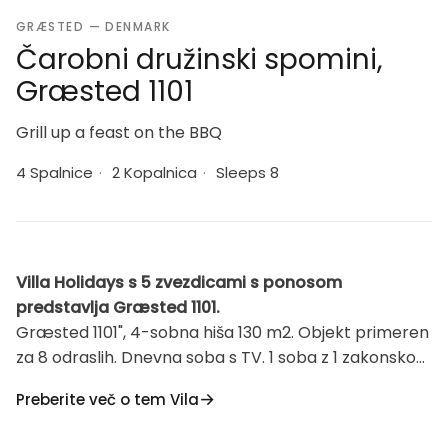
GRÆSTED — DENMARK
Čarobni družinski spomini,
Græsted 1101
Grill up a feast on the BBQ
4 Spalnice
·
2 Kopalnica
·
Sleeps 8
Villa Holidays s 5 zvezdicami s ponosom
predstavlja Græsted 1101.
Græsted 1101", 4-sobna hiša 130 m2. Objekt primeren
za 8 odraslih. Dnevna soba s TV. 1 soba z 1 zakonsko
posteljo. 1 soba z 1 zakonsko posteljo. 1 soba z 1
Preberite več o tem Vila
zakonsko posteljo. 1 soba z 1 zakonsko posteljo.
Kuhinja (pečica, pomivalni stroj, 4 indukcijske kuhalne