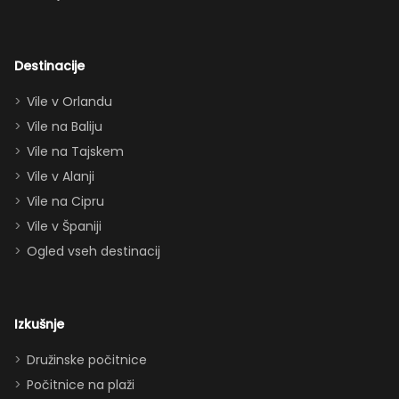
navdušila tudi
odrasle! Z
dvema king
Destinacije
apartmajema
Vile v Orlandu
(eden zgoraj,
Vile na Baliju
eden spodaj),
Vile na Tajskem
queen posteljo,
dvema
Vile v Alanji
paroma ležišč
Vile na Cipru
in celo
Vile v Španiji
raztegljivim
Ogled vseh destinacij
kavčem hiša
zlahka in
udobno
Izkušnje
sprejme 10–12
oseb. Imeli
Družinske počitnice
smo popolno
Počitnice na plaži