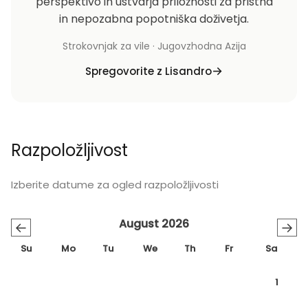
perspektivo in ustvarja priložnosti za pristna
in nepozabna popotniška doživetja.
Strokovnjak za vile · Jugovzhodna Azija
Spregovorite z Lisandro
Razpoložljivost
Izberite datume za ogled razpoložljivosti
August 2026
←
→
Su
Mo
Tu
We
Th
Fr
Sa
1