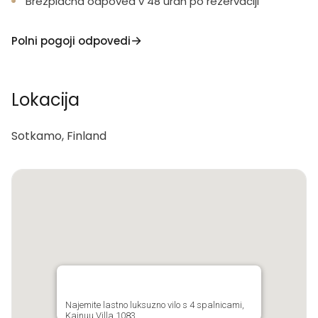
Brezplačna odpoved v 48 urah po rezervaciji
Polni pogoji odpovedi
Lokacija
Sotkamo, Finland
Najemite lastno luksuzno vilo s 4 spalnicami,
Kainuu Villa 1083