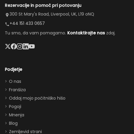
Rezervacije in pomoč pri potovanju
tiho.
vožnje, da bi
sanjska —
Bazen je
zamenjal
velika kuhinja,
300 St Mary's Road, Liverpool, UK, L19 oNQ
bil odličen,
naše
prijetna
+44 151 433 0657
masažna
poškodovano
dnevna soba,
Tu smo, da vam pomagamo.
Kontaktirajte nas
zdaj.
kad in
vozilo in
prostorna
velik
uredil
jedilnica in
televizor
nadomestno
enostaven
sta bila
vozilo.”
dostop do
lep
bazena —
Podjetje
dodatek.
popolno za
Hvala za
druženje (in
O nas
vse,
prigrizke med
Franšiza
zagotovo
obiski parkov).
Oddaj mojo počitniško hišo
se še
Vnukinja je bila
Pogoji
vrnemo
navdušena nad
Mnenja
:)”
sobo v Moana
Blog
temi, soba Star
Zemljevid strani
Wars pa je