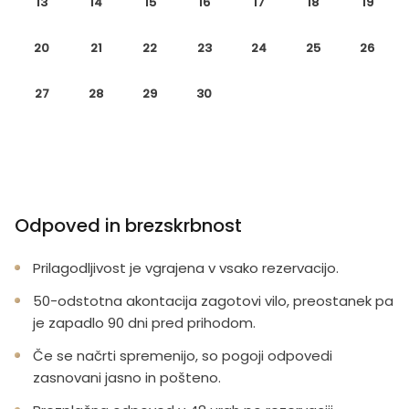
13
14
15
16
17
18
19
20
21
22
23
24
25
26
27
28
29
30
Odpoved in brezskrbnost
Prilagodljivost je vgrajena v vsako rezervacijo.
50-odstotna akontacija zagotovi vilo, preostanek pa
je zapadlo 90 dni pred prihodom.
Če se načrti spremenijo, so pogoji odpovedi
zasnovani jasno in pošteno.