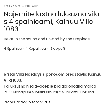
SOTKAMO — FINLAND
Najemite lastno luksuzno vilo
s 4 spalnicami, Kainuu Villa
1083
Relax in the sauna and unwind by the fireplace
4 Spalnice
·
1 Kopalnica
·
Sleeps 8
5 Star Villa Holidays s ponosom predstavlja Kainuu
Villa 1083.
Ta luksuzna hiša dvojček je bila dokončana marca
2013. Nahaja se v bližini smučišč Vuokatti. Tlorisna
površina 97m². V pritličju je dnevna soba, kuhinja, 2
Preberite več o tem Vila
spalnici, savna (električno ogrevanje), umivalnica /