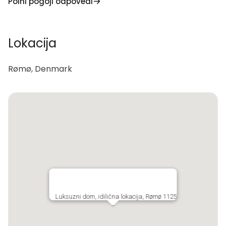
Polni pogoji odpovedi
Lokacija
Rømø, Denmark
Luksuzni dom, idilična lokacija, Rømø 1125