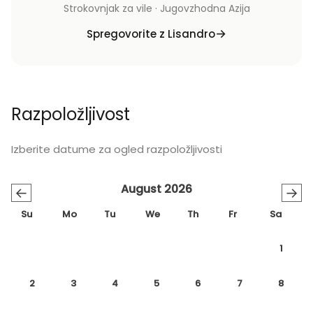
Strokovnjak za vile · Jugovzhodna Azija
Spregovorite z Lisandro
Razpoložljivost
Izberite datume za ogled razpoložljivosti
August 2026
←
→
Su
Mo
Tu
We
Th
Fr
Sa
1
2
3
4
5
6
7
8