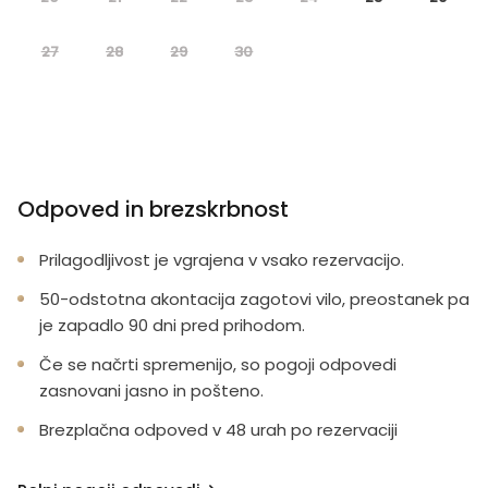
27
28
29
30
Odpoved in brezskrbnost
Prilagodljivost je vgrajena v vsako rezervacijo.
50-odstotna akontacija zagotovi vilo, preostanek pa
je zapadlo 90 dni pred prihodom.
Če se načrti spremenijo, so pogoji odpovedi
zasnovani jasno in pošteno.
Brezplačna odpoved v 48 urah po rezervaciji