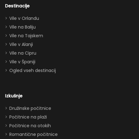
dvema king
Destinacije
apartmajema
Vile v Orlandu
(eden zgoraj,
Vile na Baliju
eden spodaj),
Vile na Tajskem
queen posteljo,
dvema
Vile v Alanji
paroma ležišč
Vile na Cipru
in celo
Vile v Španiji
raztegljivim
Ogled vseh destinacij
kavčem hiša
zlahka in
udobno
Izkušnje
sprejme 10–12
oseb. Imeli
Družinske počitnice
smo popolno
Počitnice na plaži
ravnovesje
Počitnice na otokih
med
Romantične počitnice
druženjem in