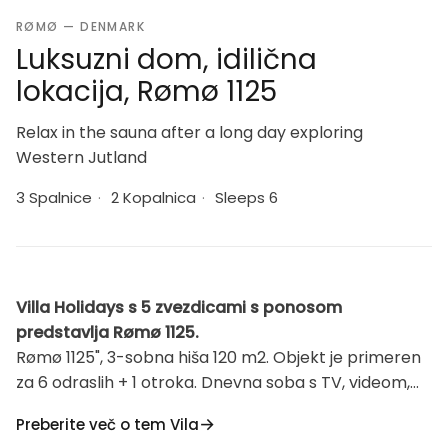
RØMØ — DENMARK
Luksuzni dom, idilična
lokacija, Rømø 1125
Relax in the sauna after a long day exploring
Western Jutland
3 Spalnice
·
2 Kopalnica
·
Sleeps 6
Villa Holidays s 5 zvezdicami s ponosom
predstavlja Rømø 1125.
Rømø 1125", 3-sobna hiša 120 m2. Objekt je primeren
za 6 odraslih + 1 otroka. Dnevna soba s TV, videom,
CD-predvajalnikom, hi-fi sistemom in DVD-jem. 1
Preberite več o tem Vila
soba z 1 zakonsko posteljo. 1 soba z 1 zakonsko