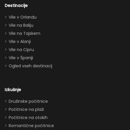
dvema king
Destinacije
apartmajema
Vile v Orlandu
(eden zgoraj,
Vile na Baliju
eden spodaj),
Vile na Tajskem
queen posteljo,
dvema
Vile v Alanji
paroma ležišč
Vile na Cipru
in celo
Vile v Španiji
raztegljivim
Ogled vseh destinacij
kavčem hiša
zlahka in
udobno
Izkušnje
sprejme 10–12
oseb. Imeli
Družinske počitnice
smo popolno
Počitnice na plaži
ravnovesje
Počitnice na otokih
med
Romantične počitnice
druženjem in