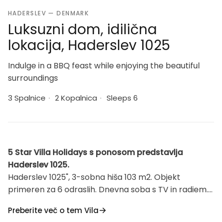
HADERSLEV — DENMARK
Luksuzni dom, idilična
lokacija, Haderslev 1025
Indulge in a BBQ feast while enjoying the beautiful
surroundings
3 Spalnice
·
2 Kopalnica
·
Sleeps 6
5 Star Villa Holidays s ponosom predstavlja
Haderslev 1025.
Haderslev 1025", 3-sobna hiša 103 m2. Objekt
primeren za 6 odraslih. Dnevna soba s TV in radiem. 1
soba z 1 zakonsko posteljo. 1 soba z 1 zakonsko
Preberite več o tem Vila
posteljo. Odprta galerija, 1 soba z 2 posteljama.