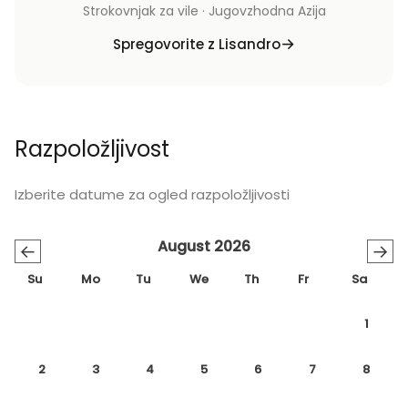
Strokovnjak za vile · Jugovzhodna Azija
Spregovorite z Lisandro
Razpoložljivost
Izberite datume za ogled razpoložljivosti
August 2026
←
→
Su
Mo
Tu
We
Th
Fr
Sa
1
2
3
4
5
6
7
8