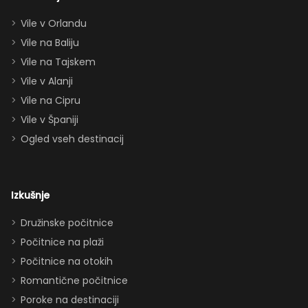
apartmajema
Vile v Orlandu
(eden zgoraj,
Vile na Baliju
eden spodaj),
Vile na Tajskem
queen posteljo,
dvema
Vile v Alanji
paroma ležišč
Vile na Cipru
in celo
Vile v Španiji
raztegljivim
Ogled vseh destinacij
kavčem hiša
zlahka in
udobno
Izkušnje
sprejme 10–12
oseb. Imeli
Družinske počitnice
smo popolno
Počitnice na plaži
ravnovesje
Počitnice na otokih
med
Romantične počitnice
druženjem in
Poroke na destinaciji
zasebnostjo.