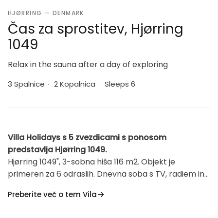
HJØRRING — DENMARK
Čas za sprostitev, Hjørring
1049
Relax in the sauna after a day of exploring
3 Spalnice
·
2 Kopalnica
·
Sleeps 6
Villa Holidays s 5 zvezdicami s ponosom
predstavlja Hjørring 1049.
Hjørring 1049", 3-sobna hiša 116 m2. Objekt je
primeren za 6 odraslih. Dnevna soba s TV, radiem in
hi-fi sistemom. 1 soba z 1 zakonsko posteljo. 1 soba z 1
Preberite več o tem Vila
zakonsko posteljo. 1 soba z 1 zakonsko posteljo.
Kuhinja (pečica, pomivalni stroj, 4 steklokeramične