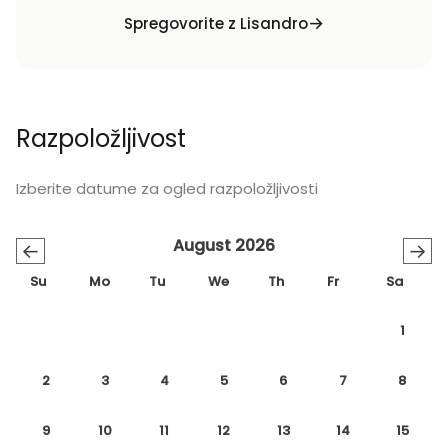
Spregovorite z Lisandro
Razpoložljivost
Izberite datume za ogled razpoložljivosti
August 2026
←
→
Su
Mo
Tu
We
Th
Fr
Sa
1
2
3
4
5
6
7
8
9
10
11
12
13
14
15