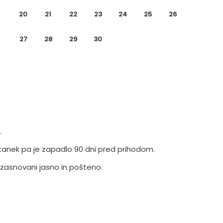
20
21
22
23
24
25
26
27
28
29
30
.
tanek pa je zapadlo 90 dni pred prihodom.
 zasnovani jasno in pošteno.