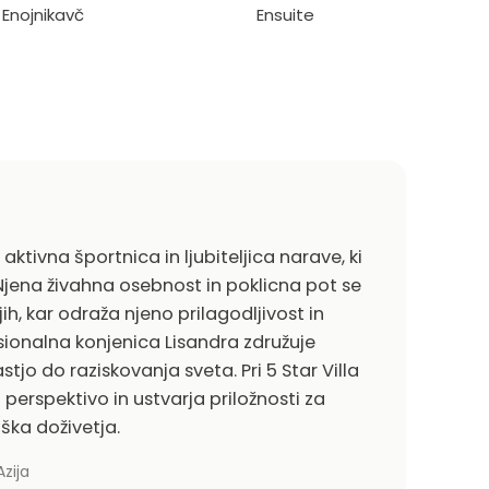
1 Enojnikavč
Ensuite
ktivna športnica in ljubiteljica narave, ki
. Njena živahna osebnost in poklicna pot se
ih, kar odraža njeno prilagodljivost in
ionalna konjenica Lisandra združuje
stjo do raziskovanja sveta. Pri 5 Star Villa
perspektivo in ustvarja priložnosti za
ška doživetja.
zija