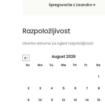
Spregovorite z Lisandro
Razpoložljivost
Izberite datume za ogled razpoložljivosti
August 2026
←
Su
Mo
Tu
We
Th
Fr
Sa
1
2
3
4
5
6
7
8
9
10
11
12
13
14
15