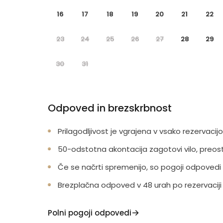
16
17
18
19
20
21
22
23
24
25
26
27
28
29
30
31
Odpoved in brezskrbnost
Prilagodljivost je vgrajena v vsako rezervacijo
50-odstotna akontacija zagotovi vilo, preos
Če se načrti spremenijo, so pogoji odpovedi
Brezplačna odpoved v 48 urah po rezervaciji
Polni pogoji odpovedi