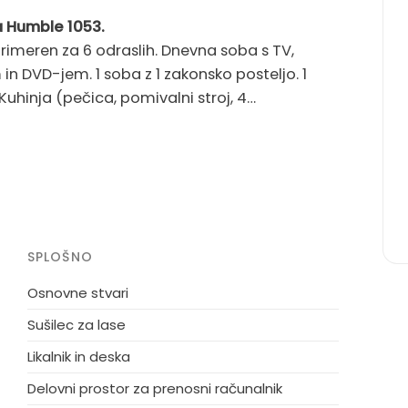
a Humble 1053.
rimeren za 6 odraslih. Dnevna soba s TV,
n DVD-jem. 1 soba z 1 zakonsko posteljo. 1
 Kuhinja (pečica, pomivalni stroj, 4
k). otroški stolček, otroška posteljica
 morja. Za skupno uporabo: vrt. Zasebna
sa (45 m2), žar, otroško igrišče (gugalnica). V
 hiši. Nadstrešek za avto. Trgovina 3 km. Lastnik
SPLOŠNO
Osnovne stvari
Sušilec za lase
Likalnik in deska
Delovni prostor za prenosni računalnik