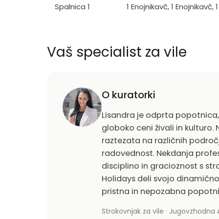
Spalnica 1
1 Enojnikavč, 1 Enojnikavč, 
Vaš specialist za vile
O kuratorki
Lisandra je odprta popotnica, a
globoko ceni živali in kulturo
raztezata na različnih področj
radovednost. Nekdanja profes
disciplino in gracioznost s stra
Holidays deli svojo dinamično 
pristna in nepozabna popotni
Strokovnjak za vile · Jugovzhodna A