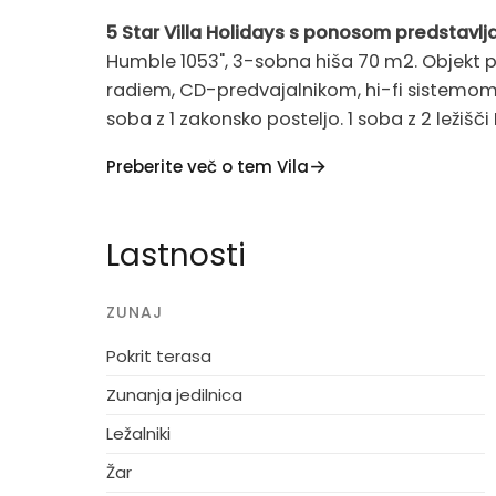
5 Star Villa Holidays s ponosom predstavlj
Humble 1053", 3-sobna hiša 70 m2. Objekt p
radiem, CD-predvajalnikom, hi-fi sistemom i
soba z 1 zakonsko posteljo. 1 soba z 2 ležišči
steklokeramične kuhalne plošče, zamrzovalni
Preberite več o tem Vila
(doplačilo). Opomba: samo za nekadilce.
Enodružinska hiša, zgrajena 1978. 1,2 km od
Lastnosti
parcela 1'300 m2, urejen vrt (ograjen). Tera
hiši: pralni stroj, sušilni stroj. Parkirišče ob
ZUNAJ
ne sprejema nobenih skupin mladih.
Pokrit terasa
Zunanja jedilnica
Ležalniki
Žar