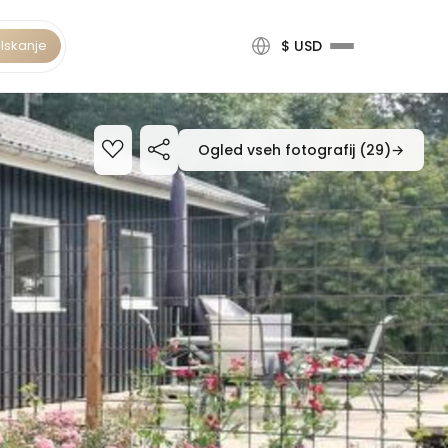
Iskanje
$ USD
Ogled vseh fotografij (29)
→