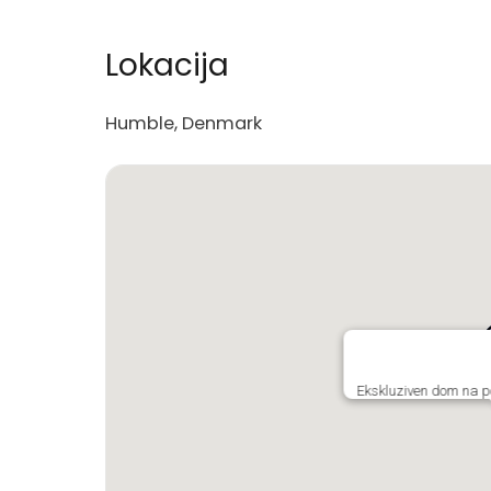
Lokacija
Humble, Denmark
Ekskluziven dom na po