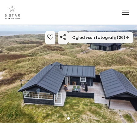
Ogled vseh fotografij (26)
→