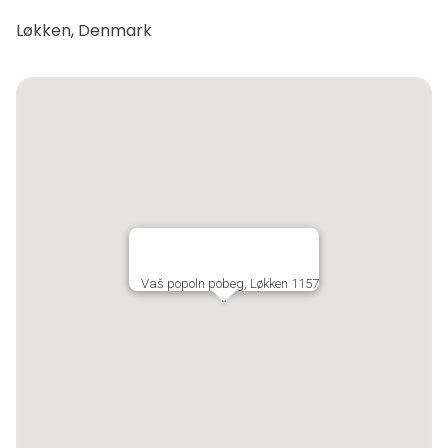
Løkken, Denmark
Vaš popoln pobeg, Løkken 1157