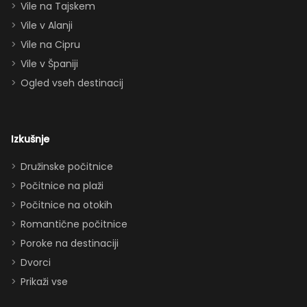
Vile na Tajskem
queen posteljo,
dvema
Vile v Alanji
paroma ležišč
Vile na Cipru
in celo
Vile v Španiji
raztegljivim
Ogled vseh destinacij
kavčem hiša
zlahka in
udobno
Izkušnje
sprejme 10–12
oseb. Imeli
Družinske počitnice
smo popolno
Počitnice na plaži
ravnovesje
Počitnice na otokih
med
Romantične počitnice
druženjem in
Poroke na destinaciji
zasebnostjo.
Dvorci
Dodatki, ki so
Prikaži vse
obisk še
izboljšali: -