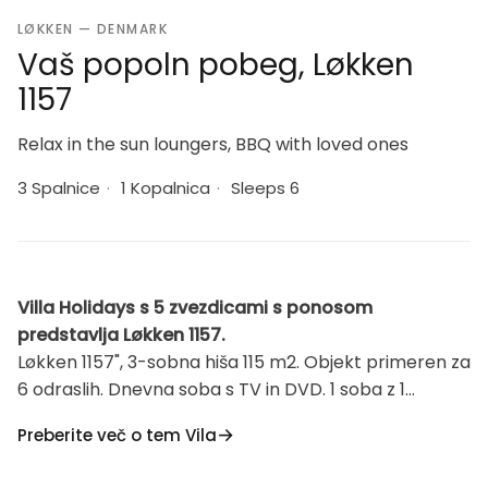
LØKKEN — DENMARK
Vaš popoln pobeg, Løkken
1157
Relax in the sun loungers, BBQ with loved ones
3 Spalnice
·
1 Kopalnica
·
Sleeps 6
Villa Holidays s 5 zvezdicami s ponosom
predstavlja Løkken 1157.
Løkken 1157", 3-sobna hiša 115 m2. Objekt primeren za
6 odraslih. Dnevna soba s TV in DVD. 1 soba z 1
zakonsko posteljo. 1 soba z 1 zakonsko posteljo. 1
Preberite več o tem Vila
soba z 2 posteljama. Kuhinja (pečica, pomivalni stroj,
4 indukcijske kuhalne plošče, zamrzovalnik). (WiFi)