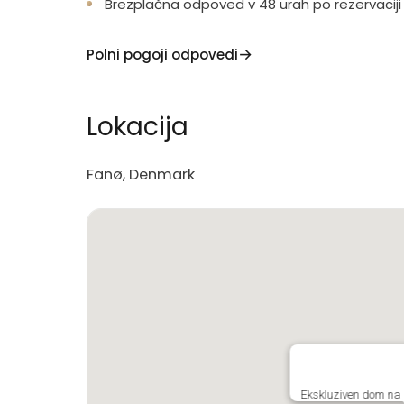
Brezplačna odpoved v 48 urah po rezervaciji
Polni pogoji odpovedi
Lokacija
Fanø, Denmark
Ekskluziven dom na p