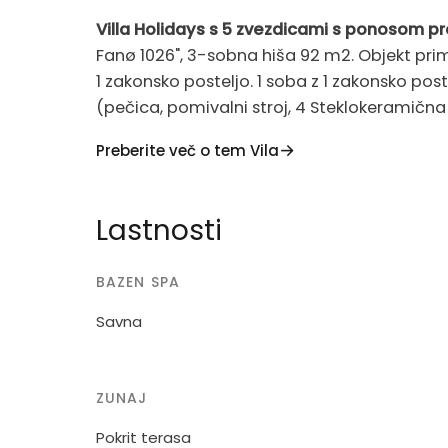
Villa Holidays s 5 zvezdicami s ponosom pr
Fanø 1026", 3-sobna hiša 92 m2. Objekt prim
1 zakonsko posteljo. 1 soba z 1 zakonsko post
(pečica, pomivalni stroj, 4 Steklokeramičn
tuš/WC. samo nekadilci.
Preberite več o tem Vila
Enodružinska hiša, zgrajena 1990. 950 m od
1'800 m2. V hiši: savna, pralni stroj, sušilni s
Lastnosti
nobenih skupin mladih.
BAZEN SPA
Savna
ZUNAJ
Pokrit terasa