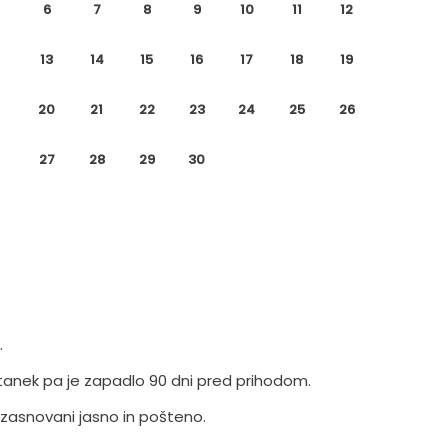
6
7
8
9
10
11
12
13
14
15
16
17
18
19
20
21
22
23
24
25
26
27
28
29
30
.
tanek pa je zapadlo 90 dni pred prihodom.
 zasnovani jasno in pošteno.