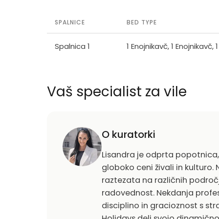
SPALNICE
BED TYPE
Spalnica 1
1 Enojnikavč, 1 Enojnikavč, 
Vaš specialist za vile
O kuratorki
Lisandra je odprta popotnica, a
globoko ceni živali in kulturo
raztezata na različnih področj
radovednost. Nekdanja profes
disciplino in gracioznost s stra
Holidays deli svojo dinamično 