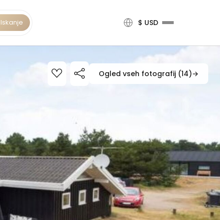
Iskanje
$ USD
Ogled vseh fotografij (14)
→