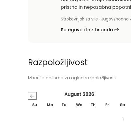
pristna in nepozabna popotni
Strokovnjak za vile · Jugovzhodna A
Spregovorite z Lisandro
Razpoložljivost
Izberite datume za ogled razpoložljivosti
August 2026
←
Su
Mo
Tu
We
Th
Fr
Sa
1