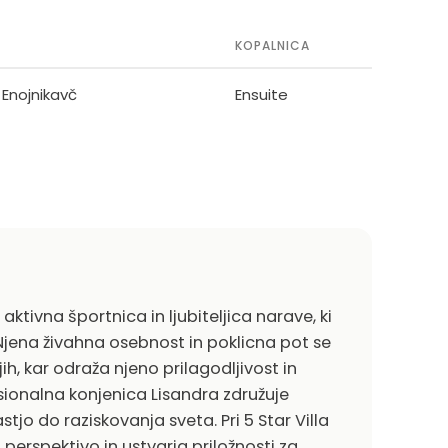
KOPALNICA
1 Enojnikavč
Ensuite
ktivna športnica in ljubiteljica narave, ki
. Njena živahna osebnost in poklicna pot se
ih, kar odraža njeno prilagodljivost in
ionalna konjenica Lisandra združuje
stjo do raziskovanja sveta. Pri 5 Star Villa
perspektivo in ustvarja priložnosti za