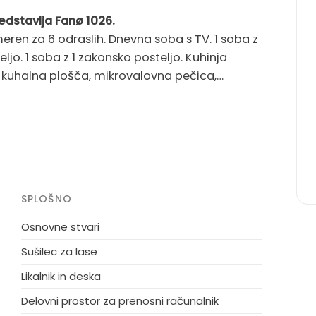
edstavlja Fanø 1026.
eren za 6 odraslih. Dnevna soba s TV. 1 soba z
eljo. 1 soba z 1 zakonsko posteljo. Kuhinja
a kuhalna plošča, mikrovalovna pečica,
 morja. Zasebna: naravno ohranjena posest
troj. Parkirišče ob hiši. Lastnik ne sprejema
SPLOŠNO
Osnovne stvari
Sušilec za lase
Likalnik in deska
Delovni prostor za prenosni računalnik