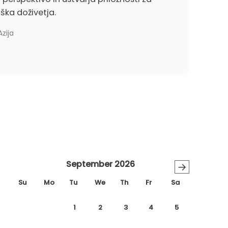
ška doživetja.
zija
September 2026
→
Su
Mo
Tu
We
Th
Fr
Sa
1
2
3
4
5