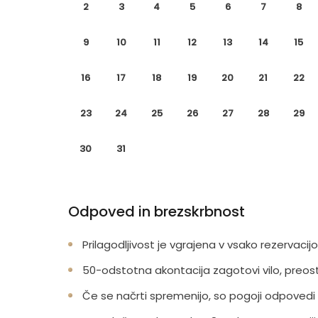
2
3
4
5
6
7
8
9
10
11
12
13
14
15
16
17
18
19
20
21
22
23
24
25
26
27
28
29
30
31
Odpoved in brezskrbnost
Prilagodljivost je vgrajena v vsako rezervacijo
50-odstotna akontacija zagotovi vilo, preos
Če se načrti spremenijo, so pogoji odpovedi