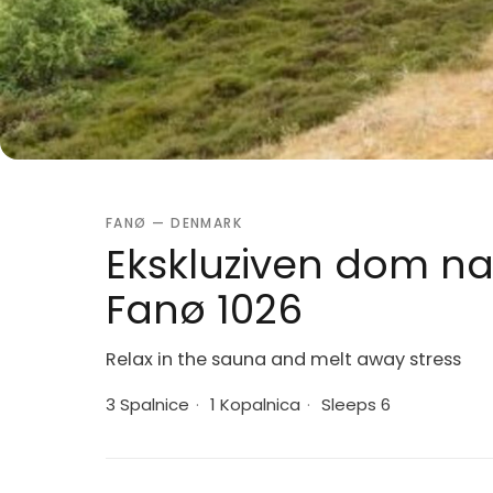
FANØ — DENMARK
Ekskluziven dom na 
Fanø 1026
Relax in the sauna and melt away stress
3 Spalnice
·
1 Kopalnica
·
Sleeps 6