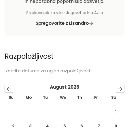
in nepozabna popotniška doživetja.
Strokovnjak za vile · Jugovzhodna Azija
Spregovorite z Lisandro
Razpoložljivost
Izberite datume za ogled razpoložljivosti
August 2026
←
→
Su
Mo
Tu
We
Th
Fr
Sa
1
2
3
4
5
6
7
8