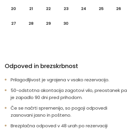
20
21
22
23
24
25
26
27
28
29
30
Odpoved in brezskrbnost
Prilagodljivost je vgrajena v vsako rezervacijo.
50-odstotna akontacija zagotovi vilo, preostanek pa
je zapadlo 90 dni pred prihodom.
Če se načrti spremenijo, so pogoji odpovedi
zasnovani jasno in pošteno.
Brezplačna odpoved v 48 urah po rezervaciji