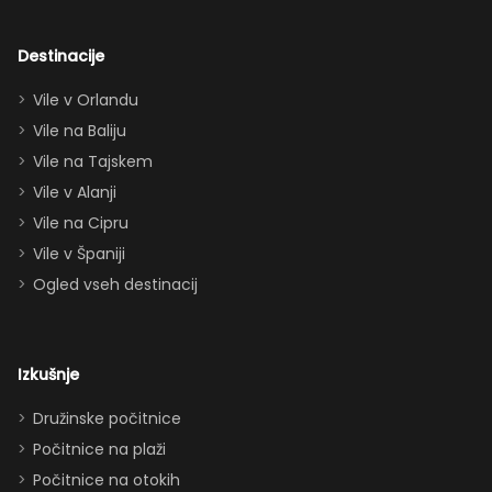
navdušila tudi
odrasle! Z
dvema king
Destinacije
apartmajema
Vile v Orlandu
(eden zgoraj,
Vile na Baliju
eden spodaj),
Vile na Tajskem
queen posteljo,
dvema
Vile v Alanji
paroma ležišč
Vile na Cipru
in celo
Vile v Španiji
raztegljivim
Ogled vseh destinacij
kavčem hiša
zlahka in
udobno
Izkušnje
sprejme 10–12
oseb. Imeli
Družinske počitnice
smo popolno
Počitnice na plaži
ravnovesje
Počitnice na otokih