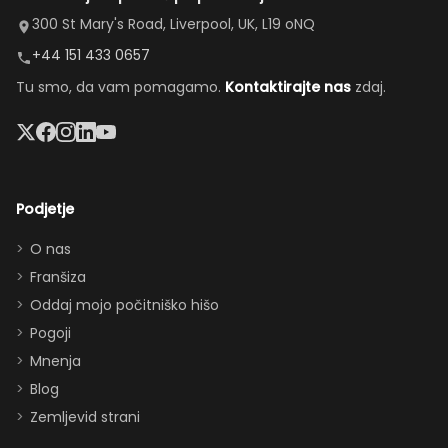
Bazen je
zamenjal
velika kuhinja,
300 St Mary's Road, Liverpool, UK, L19 oNQ
bil odličen,
naše
prijetna
+44 151 433 0657
masažna
poškodovano
dnevna soba,
Tu smo, da vam pomagamo.
Kontaktirajte nas
zdaj.
kad in
vozilo in
prostorna
velik
uredil
jedilnica in
televizor
nadomestno
enostaven
sta bila
vozilo.”
dostop do
lep
bazena —
Podjetje
dodatek.
popolno za
Hvala za
druženje (in
O nas
vse,
prigrizke med
Franšiza
zagotovo
obiski parkov).
Oddaj mojo počitniško hišo
se še
Vnukinja je bila
Pogoji
vrnemo
navdušena nad
Mnenja
:)”
sobo v Moana
Blog
temi, soba Star
Zemljevid strani
Wars pa je