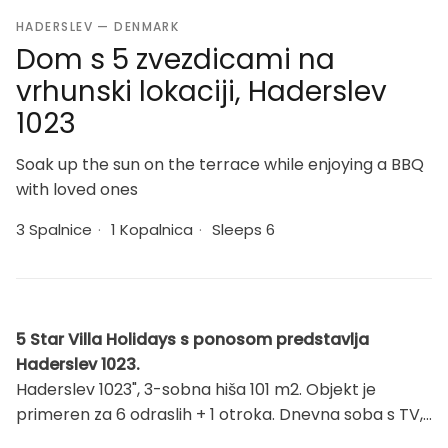
HADERSLEV — DENMARK
Dom s 5 zvezdicami na
vrhunski lokaciji, Haderslev
1023
Soak up the sun on the terrace while enjoying a BBQ
with loved ones
3 Spalnice
·
1 Kopalnica
·
Sleeps 6
5 Star Villa Holidays s ponosom predstavlja
Haderslev 1023.
Haderslev 1023", 3-sobna hiša 101 m2. Objekt je
primeren za 6 odraslih + 1 otroka. Dnevna soba s TV,
radiem, CD-predvajalnikom, hi-fi sistemom in DVD-