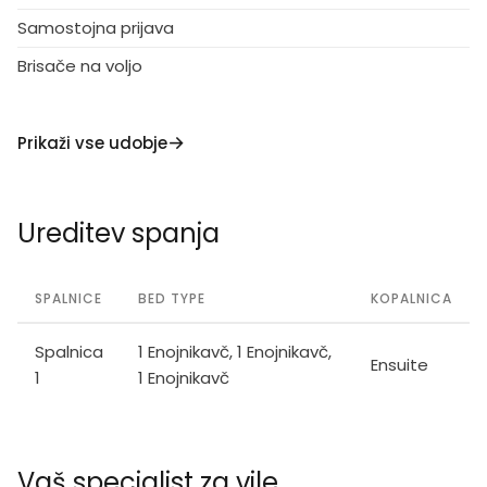
Samostojna prijava
Brisače na voljo
Prikaži vse udobje
Ureditev spanja
SPALNICE
BED TYPE
KOPALNICA
Spalnica
1 Enojnikavč, 1 Enojnikavč,
Ensuite
1
1 Enojnikavč
Vaš specialist za vile