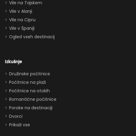
Vile na Tajskem
queen posteljo,
dvema
Vile v Alanji
paroma ležišč
Vile na Cipru
in celo
Vile v Španiji
raztegljivim
Ogled vseh destinacij
kavčem hiša
zlahka in
udobno
Izkušnje
sprejme 10–12
oseb. Imeli
Družinske počitnice
smo popolno
Počitnice na plaži
ravnovesje
Počitnice na otokih
med
Romantične počitnice
druženjem in
Poroke na destinaciji
zasebnostjo.
Dvorci
Dodatki, ki so
Prikaži vse
obisk še
izboljšali: -