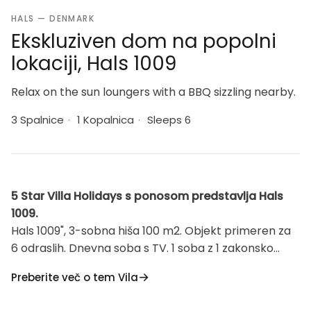
HALS — DENMARK
Ekskluziven dom na popolni
lokaciji, Hals 1009
Relax on the sun loungers with a BBQ sizzling nearby.
3 Spalnice
·
1 Kopalnica
·
Sleeps 6
5 Star Villa Holidays s ponosom predstavlja Hals
1009.
Hals 1009", 3-sobna hiša 100 m2. Objekt primeren za
6 odraslih. Dnevna soba s TV. 1 soba z 1 zakonsko
posteljo. 1 soba z 1 zakonsko posteljo. 1 soba z 1
Preberite več o tem Vila
zakonsko posteljo. Kuhinja (pečica, pomivalni stroj, 4
indukcijska kuhalna plošča, zamrzovalnik). opomba: