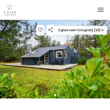
Ogled vseh fotografij (26)
→