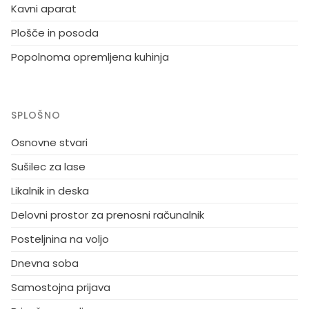
orodje lastnika. Voda iz pipe prihaja iz lastnega
Kavni aparat
vodnjaka in je pregledana ter varna za uporabo.
Plošče in posoda
Vendar pa je lahko občasno nekaj vonja. V koči je
Popolnoma opremljena kuhinja
nekaj ustekleničene pitne vode. Znamenitosti v
Helsinkih 35 km, Vihti-Ski 20 km, Peuramaa smučišče
in golf 25 km, vodni zabaviščni park Serena 30 km,
Gumböle-golf 12 km, 30 km Porkkala. Spremenite
SPLOŠNO
dan petek med visoko sezono v poletnem času.
Osnovne stvari
Sušilec za lase
Likalnik in deska
Delovni prostor za prenosni računalnik
Posteljnina na voljo
Dnevna soba
Samostojna prijava