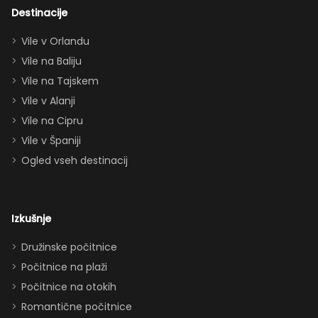
dvema king
Destinacije
apartmajema
Vile v Orlandu
(eden zgoraj,
Vile na Baliju
eden spodaj),
Vile na Tajskem
queen posteljo,
dvema
Vile v Alanji
paroma ležišč
Vile na Cipru
in celo
Vile v Španiji
raztegljivim
Ogled vseh destinacij
kavčem hiša
zlahka in
udobno
Izkušnje
sprejme 10–12
oseb. Imeli
Družinske počitnice
smo popolno
Počitnice na plaži
ravnovesje
Počitnice na otokih
med
Romantične počitnice
druženjem in