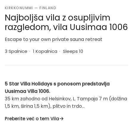
KIRKKONUMMI — FINLAND
Najboljša vila z osupljivim
razgledom, vila Uusimaa 1006
Escape to your own private sauna retreat
3 Spalnice
·
1 Kopalnica
·
Sleeps 10
5 Star Villa Holidays s ponosom predstavlja
Uusimaa Villa 1006.
35 km zahodno od Helsinkov, L. Tampaja 7 m (dolžina
1,5 km, širina 1,5 km), plitvo in trdo
peščeno/morensko dno z dnom iz ilovice, lasten čoln
Preberite več o tem Vila
na vesla. Čudovita brunarica 1991, kuhinja, jedilnica,
dnevna soba, spalnica zakonska postelja. Zgoraj: