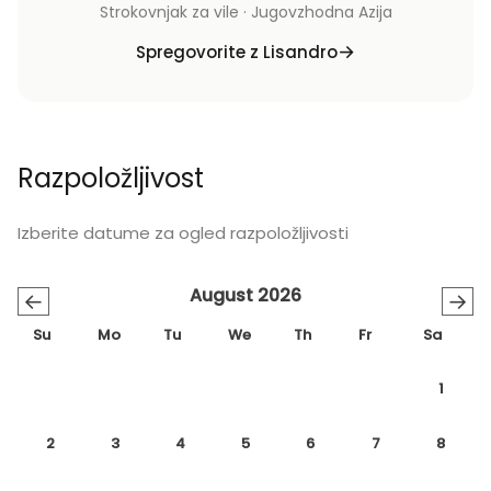
Strokovnjak za vile · Jugovzhodna Azija
Spregovorite z Lisandro
Razpoložljivost
Izberite datume za ogled razpoložljivosti
August 2026
←
→
Su
Mo
Tu
We
Th
Fr
Sa
1
2
3
4
5
6
7
8