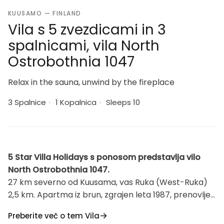
KUUSAMO — FINLAND
Vila s 5 zvezdicami in 3
spalnicami, vila North
Ostrobothnia 1047
Relax in the sauna, unwind by the fireplace
3 Spalnice
·
1 Kopalnica
·
Sleeps 10
5 Star Villa Holidays s ponosom predstavlja vilo
North Ostrobothnia 1047.
27 km severno od Kuusama, vas Ruka (West-Ruka)
2,5 km. Apartma iz brun, zgrajen leta 1987, prenovljen
spomladi 2021, spalnica 1-2: zakonska postelja,
Preberite več o tem Vila
spalnica 3: 2 pograda. Plitvo podstrešje s strmimi