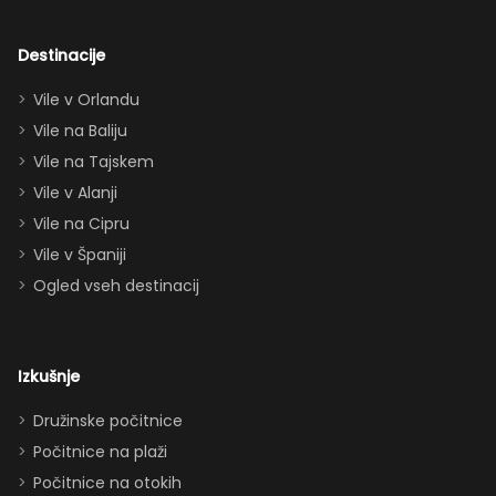
odrasle! Z
dvema king
Destinacije
apartmajema
Vile v Orlandu
(eden zgoraj,
Vile na Baliju
eden spodaj),
Vile na Tajskem
queen posteljo,
dvema
Vile v Alanji
paroma ležišč
Vile na Cipru
in celo
Vile v Španiji
raztegljivim
Ogled vseh destinacij
kavčem hiša
zlahka in
udobno
Izkušnje
sprejme 10–12
oseb. Imeli
Družinske počitnice
smo popolno
Počitnice na plaži
ravnovesje
Počitnice na otokih