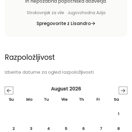
in nepozabna popotniška doživetja.
Strokovnjak za vile · Jugovzhodna Azija
Spregovorite z Lisandro
Razpoložljivost
Izberite datume za ogled razpoložljivosti
August 2026
←
→
Su
Mo
Tu
We
Th
Fr
Sa
1
2
3
4
5
6
7
8