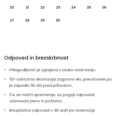
20
21
22
23
24
25
26
27
28
29
30
Odpoved in brezskrbnost
Prilagodljivost je vgrajena v vsako rezervacijo.
50-odstotna akontacija zagotovi vilo, preostanek pa
je zapadlo 90 dni pred prihodom.
Če se načrti spremenijo, so pogoji odpovedi
zasnovani jasno in pošteno.
Brezplačna odpoved v 48 urah po rezervaciji