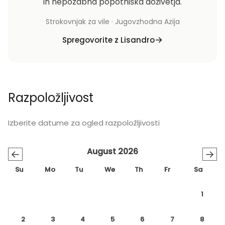
in nepozabna popotniška doživetja.
Strokovnjak za vile · Jugovzhodna Azija
Spregovorite z Lisandro
Razpoložljivost
Izberite datume za ogled razpoložljivosti
August 2026
←
→
Su
Mo
Tu
We
Th
Fr
Sa
1
2
3
4
5
6
7
8