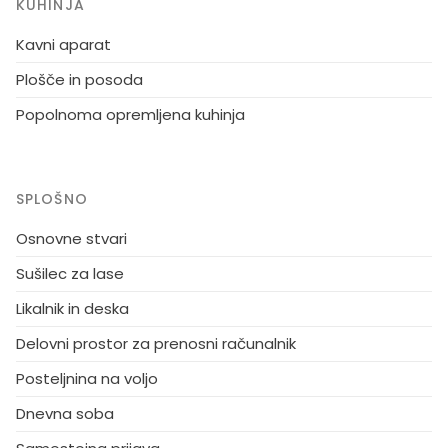
KUHINJA
vilo. 1,3 km do smučišč, javna obala jezera Syväri 1,3
km, Nilsiä 13 km, Kuopio 65 km, nakupovalno središče
Kavni aparat
Matkus 70 km. Vsaka rezervacija se začne ob 16.00 in
Plošče in posoda
konča ob 12.00 (tudi med vikendi). Sosednja vila je št.
Popolnoma opremljena kuhinja
11668, razdalja 10 metrov.
SPLOŠNO
Osnovne stvari
Sušilec za lase
Likalnik in deska
Delovni prostor za prenosni računalnik
Posteljnina na voljo
Dnevna soba