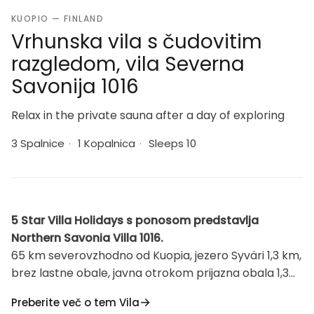
KUOPIO — FINLAND
Vrhunska vila s čudovitim
razgledom, vila Severna
Savonija 1016
Relax in the private sauna after a day of exploring
3 Spalnice
·
1 Kopalnica
·
Sleeps 10
5 Star Villa Holidays s ponosom predstavlja
Northern Savonia Villa 1016.
65 km severovzhodno od Kuopia, jezero Syväri 1,3 km,
brez lastne obale, javna otrokom prijazna obala 1,3
km, brez čolna. V bližini smučišča Tahko se nahaja
Preberite več o tem Vila
udobna vila visokega standarda. Vila je bila zgrajena