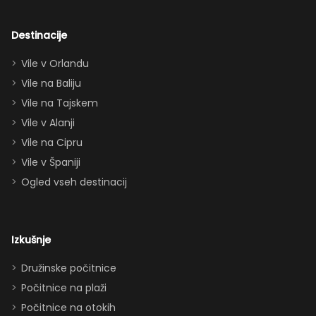
odrasle! Z
dvema king
Destinacije
apartmajema
Vile v Orlandu
(eden zgoraj,
Vile na Baliju
eden spodaj),
Vile na Tajskem
queen posteljo,
dvema
Vile v Alanji
paroma ležišč
Vile na Cipru
in celo
Vile v Španiji
raztegljivim
Ogled vseh destinacij
kavčem hiša
zlahka in
udobno
Izkušnje
sprejme 10–12
oseb. Imeli
Družinske počitnice
smo popolno
Počitnice na plaži
ravnovesje
Počitnice na otokih