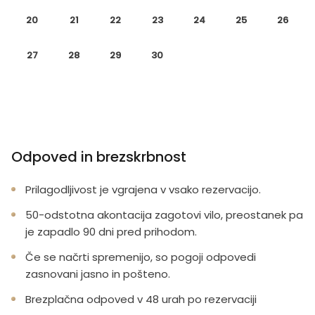
20
21
22
23
24
25
26
27
28
29
30
Odpoved in brezskrbnost
Prilagodljivost je vgrajena v vsako rezervacijo.
50-odstotna akontacija zagotovi vilo, preostanek pa
je zapadlo 90 dni pred prihodom.
Če se načrti spremenijo, so pogoji odpovedi
zasnovani jasno in pošteno.
Brezplačna odpoved v 48 urah po rezervaciji