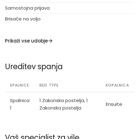
Samostojna prijava
Brisače na voljo
Prikaži vse udobje
Ureditev spanja
SPALNICE
BED TYPE
KOPALNICA
Spalnica
1 Zakonska postelja, 1
Ensuite
1
Zakonska postelja
Vaš specialist za vile