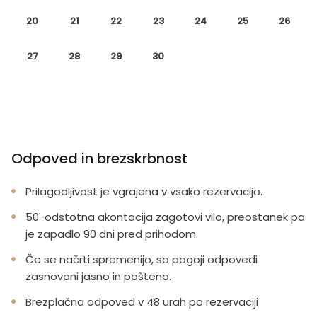
20
21
22
23
24
25
26
27
28
29
30
Odpoved in brezskrbnost
Prilagodljivost je vgrajena v vsako rezervacijo.
50-odstotna akontacija zagotovi vilo, preostanek pa
je zapadlo 90 dni pred prihodom.
Če se načrti spremenijo, so pogoji odpovedi
zasnovani jasno in pošteno.
Brezplačna odpoved v 48 urah po rezervaciji