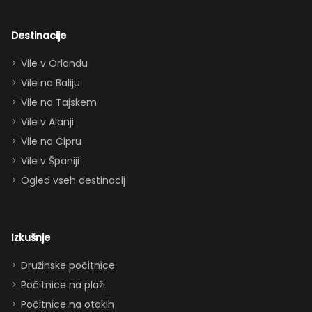
navdušila tudi
odrasle! Z
dvema king
Destinacije
apartmajema
Vile v Orlandu
(eden zgoraj,
Vile na Baliju
eden spodaj),
Vile na Tajskem
queen posteljo,
dvema
Vile v Alanji
paroma ležišč
Vile na Cipru
in celo
Vile v Španiji
raztegljivim
Ogled vseh destinacij
kavčem hiša
zlahka in
udobno
Izkušnje
sprejme 10–12
oseb. Imeli
Družinske počitnice
smo popolno
Počitnice na plaži
ravnovesje
Počitnice na otokih