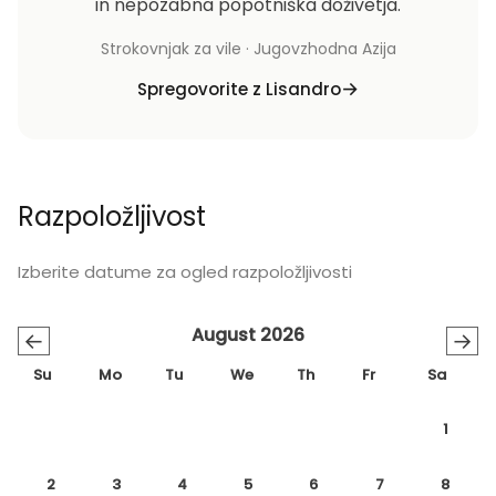
in nepozabna popotniška doživetja.
Strokovnjak za vile · Jugovzhodna Azija
Spregovorite z Lisandro
Razpoložljivost
Izberite datume za ogled razpoložljivosti
August 2026
←
→
Su
Mo
Tu
We
Th
Fr
Sa
1
2
3
4
5
6
7
8