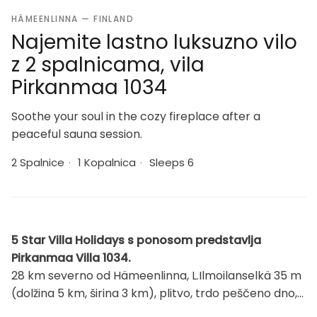
HÄMEENLINNA — FINLAND
Najemite lastno luksuzno vilo
z 2 spalnicama, vila
Pirkanmaa 1034
Soothe your soul in the cozy fireplace after a
peaceful sauna session.
2 Spalnice
·
1 Kopalnica
·
Sleeps 6
5 Star Villa Holidays s ponosom predstavlja
Pirkanmaa Villa 1034.
28 km severno od Hämeenlinna, L.Ilmoilanselkä 35 m
(dolžina 5 km, širina 3 km), plitvo, trdo peščeno dno,
pomol in čoln na vesla. Dvonadstropna lesena hiša iz