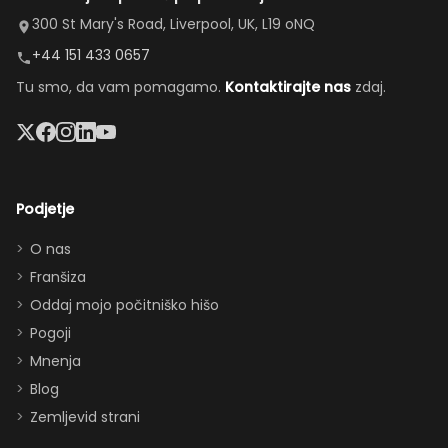
Bazen je
zamenjal
velika kuhinja,
300 St Mary's Road, Liverpool, UK, L19 oNQ
bil odličen,
naše
prijetna
+44 151 433 0657
masažna
poškodovano
dnevna soba,
Tu smo, da vam pomagamo.
Kontaktirajte nas
zdaj.
kad in
vozilo in
prostorna
velik
uredil
jedilnica in
televizor
nadomestno
enostaven
sta bila
vozilo.”
dostop do
lep
bazena —
Podjetje
dodatek.
popolno za
Hvala za
druženje (in
O nas
vse,
prigrizke med
Franšiza
zagotovo
obiski parkov).
Oddaj mojo počitniško hišo
se še
Vnukinja je bila
Pogoji
vrnemo
navdušena nad
Mnenja
:)”
sobo v Moana
Blog
temi, soba Star
Zemljevid strani
Wars pa je