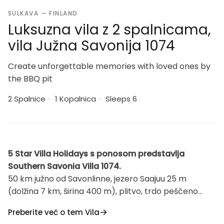
SULKAVA — FINLAND
Luksuzna vila z 2 spalnicama,
vila Južna Savonija 1074
Create unforgettable memories with loved ones by
the BBQ pit
2 Spalnice
·
1 Kopalnica
·
Sleeps 6
5 Star Villa Holidays s ponosom predstavlja
Southern Savonia Villa 1074.
50 km južno od Savonlinne, jezero Saajuu 25 m
(dolžina 7 km, širina 400 m), plitvo, trdo peščeno
dno, lasten čoln. Brunarica 2002, kuhinja, dnevna
Preberite več o tem Vila
soba raztegljiva postelja, spalnica z zakonsko