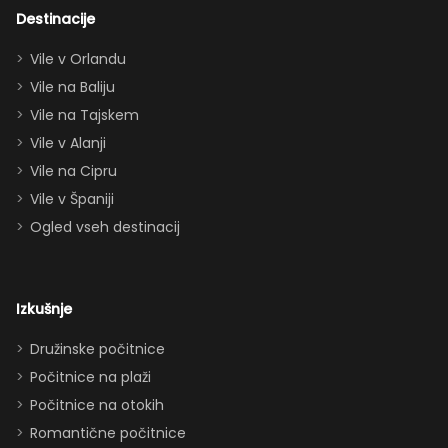
dvema king
Destinacije
apartmajema
Vile v Orlandu
(eden zgoraj,
Vile na Baliju
eden spodaj),
Vile na Tajskem
queen posteljo,
dvema
Vile v Alanji
paroma ležišč
Vile na Cipru
in celo
Vile v Španiji
raztegljivim
Ogled vseh destinacij
kavčem hiša
zlahka in
udobno
Izkušnje
sprejme 10–12
oseb. Imeli
Družinske počitnice
smo popolno
Počitnice na plaži
ravnovesje
Počitnice na otokih
med
Romantične počitnice
druženjem in