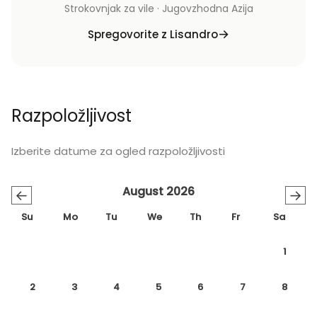
Strokovnjak za vile · Jugovzhodna Azija
Spregovorite z Lisandro
Razpoložljivost
Izberite datume za ogled razpoložljivosti
August 2026
←
→
Su
Mo
Tu
We
Th
Fr
Sa
1
2
3
4
5
6
7
8