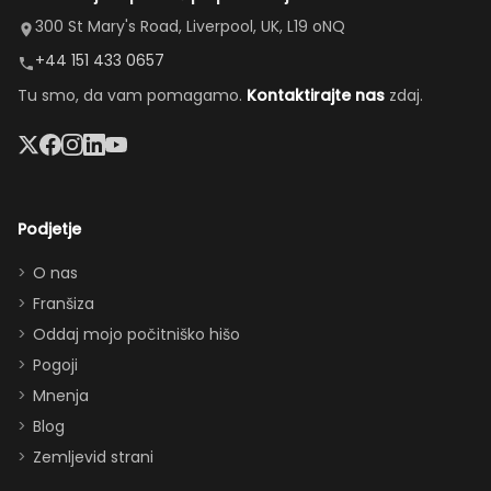
Bazen je
zamenjal
velika kuhinja,
300 St Mary's Road, Liverpool, UK, L19 oNQ
bil odličen,
naše
prijetna
+44 151 433 0657
masažna
poškodovano
dnevna soba,
Tu smo, da vam pomagamo.
Kontaktirajte nas
zdaj.
kad in
vozilo in
prostorna
velik
uredil
jedilnica in
televizor
nadomestno
enostaven
sta bila
vozilo.”
dostop do
lep
bazena —
Podjetje
dodatek.
popolno za
Hvala za
druženje (in
O nas
vse,
prigrizke med
Franšiza
zagotovo
obiski parkov).
Oddaj mojo počitniško hišo
se še
Vnukinja je bila
Pogoji
vrnemo
navdušena nad
Mnenja
:)”
sobo v Moana
Blog
temi, soba Star
Zemljevid strani
Wars pa je