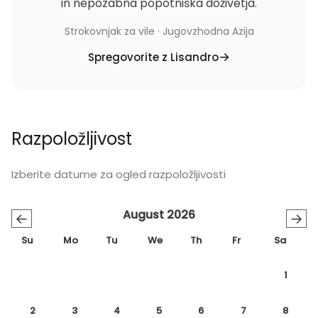
in nepozabna popotniška doživetja.
Strokovnjak za vile · Jugovzhodna Azija
Spregovorite z Lisandro
Razpoložljivost
Izberite datume za ogled razpoložljivosti
August 2026
←
→
Su
Mo
Tu
We
Th
Fr
Sa
1
2
3
4
5
6
7
8