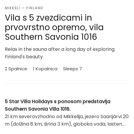
MIKKELI — FINLAND
Vila s 5 zvezdicami in
prvovrstno opremo, vila
Southern Savonia 1016
Relax in the sauna after a long day of exploring
Finland's beauty.
2 Spalnice
·
1 Kopalnica
·
Sleeps 7
5 Star Villa Holidays s ponosom predstavlja
Southern Savonia Villa 1016.
21 km severovzhodno od Mikkelija, jezero Saarijärvi 20
m (dolžina 8 km, širina 3 km), globoka voda, lasten
čoln. Brunarica 1993, kuhinja/dnevna soba, 1 spalnica