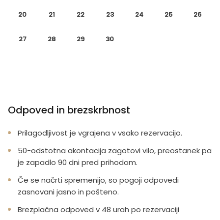
20
21
22
23
24
25
26
27
28
29
30
Odpoved in brezskrbnost
Prilagodljivost je vgrajena v vsako rezervacijo.
50-odstotna akontacija zagotovi vilo, preostanek pa
je zapadlo 90 dni pred prihodom.
Če se načrti spremenijo, so pogoji odpovedi
zasnovani jasno in pošteno.
Brezplačna odpoved v 48 urah po rezervaciji