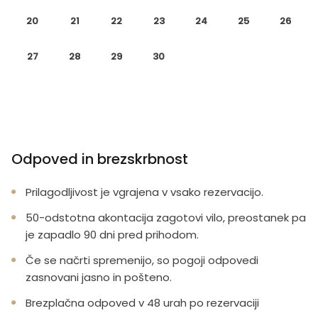
20
21
22
23
24
25
26
27
28
29
30
Odpoved in brezskrbnost
Prilagodljivost je vgrajena v vsako rezervacijo.
50-odstotna akontacija zagotovi vilo, preostanek pa
je zapadlo 90 dni pred prihodom.
Če se načrti spremenijo, so pogoji odpovedi
zasnovani jasno in pošteno.
Brezplačna odpoved v 48 urah po rezervaciji