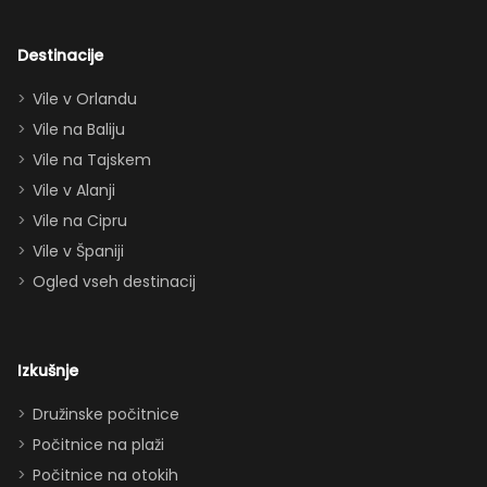
navdušila tudi
odrasle! Z
dvema king
Destinacije
apartmajema
Vile v Orlandu
(eden zgoraj,
Vile na Baliju
eden spodaj),
Vile na Tajskem
queen posteljo,
dvema
Vile v Alanji
paroma ležišč
Vile na Cipru
in celo
Vile v Španiji
raztegljivim
Ogled vseh destinacij
kavčem hiša
zlahka in
udobno
Izkušnje
sprejme 10–12
oseb. Imeli
Družinske počitnice
smo popolno
Počitnice na plaži
ravnovesje
Počitnice na otokih