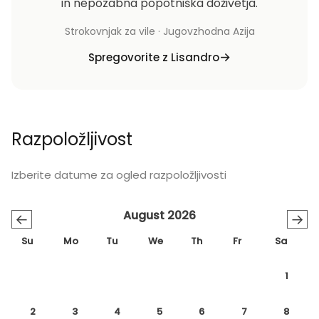
in nepozabna popotniška doživetja.
Strokovnjak za vile · Jugovzhodna Azija
Spregovorite z Lisandro
Razpoložljivost
Izberite datume za ogled razpoložljivosti
August 2026
←
→
Su
Mo
Tu
We
Th
Fr
Sa
1
2
3
4
5
6
7
8