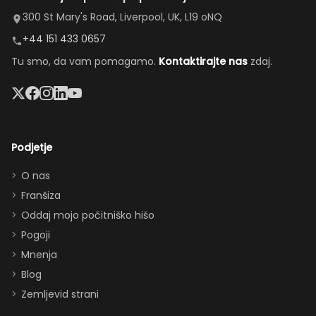
Bazen je
zamenjal
velika kuhinja,
300 St Mary's Road, Liverpool, UK, L19 oNQ
bil odličen,
naše
prijetna
+44 151 433 0657
masažna
poškodovano
dnevna soba,
Tu smo, da vam pomagamo.
Kontaktirajte nas
zdaj.
kad in
vozilo in
prostorna
velik
uredil
jedilnica in
televizor
nadomestno
enostaven
sta bila
vozilo.”
dostop do
lep
bazena —
Podjetje
dodatek.
popolno za
Hvala za
druženje (in
O nas
vse,
prigrizke med
Franšiza
zagotovo
obiski parkov).
Oddaj mojo počitniško hišo
se še
Vnukinja je bila
Pogoji
vrnemo
navdušena nad
Mnenja
:)”
sobo v Moana
Blog
temi, soba Star
Zemljevid strani
Wars pa je