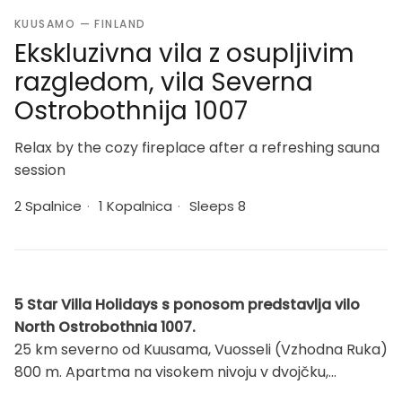
KUUSAMO — FINLAND
Ekskluzivna vila z osupljivim
razgledom, vila Severna
Ostrobothnija 1007
Relax by the cozy fireplace after a refreshing sauna
session
2 Spalnice
·
1 Kopalnica
·
Sleeps 8
5 Star Villa Holidays s ponosom predstavlja vilo
North Ostrobothnia 1007.
25 km severno od Kuusama, Vuosseli (Vzhodna Ruka)
800 m. Apartma na visokem nivoju v dvojčku,
zgrajenem leta 2006, spalnica 1: zakonska postelja,