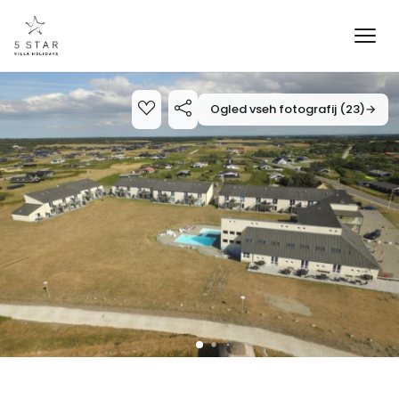
Ogled vseh fotografij (23)
→