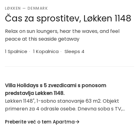
LØKKEN — DENMARK
Čas za sprostitev, Løkken 1148
Relax on sun loungers, hear the waves, and feel
peace at this seaside getaway
1 Spalnice
·
1 Kopalnica
·
Sleeps 4
Villa Holidays s 5 zvezdicami s ponosom
predstavlja Løkken 1148.
Løkken 1148", 1-sobno stanovanje 63 m2. Objekt
primeren za 4 odrasle osebe. Dnevna soba s TV,
radiem, CD-predvajalnikom in hi-fi sistemom. 1 soba
Preberite več o tem Apartma
z 1 zakonsko posteljo. Kuhinja (pečica, pomivalni stroj,
4 steklokeramične kuhalne plošče) kuhalna plošča,