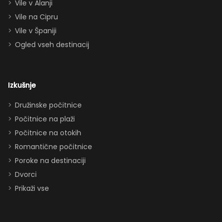
dvema
Vile v Alanji
paroma ležišč
Vile na Cipru
in celo
Vile v Španiji
raztegljivim
Ogled vseh destinacij
kavčem hiša
zlahka in
udobno
Izkušnje
sprejme 10–12
oseb. Imeli
Družinske počitnice
smo popolno
Počitnice na plaži
ravnovesje
Počitnice na otokih
med
Romantične počitnice
druženjem in
Poroke na destinaciji
zasebnostjo.
Dvorci
Dodatki, ki so
Prikaži vse
obisk še
izboljšali: -
parkirišče pred